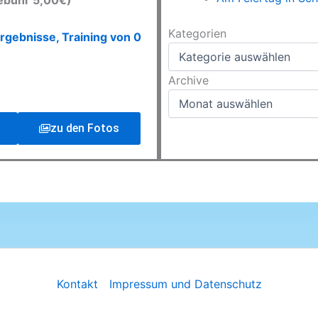
ebühr 5,00€)
Kategorien
Kategorien
rgebnisse, Training von 0
Archive
Archive
zu den Fotos
Kontakt
Impressum und Datenschutz