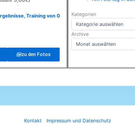
ebühr 5,00€)
Kategorien
Kategorien
rgebnisse, Training von 0
Archive
Archive
zu den Fotos
Kontakt
Impressum und Datenschutz