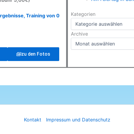
ebühr 5,00€)
Kategorien
Kategorien
rgebnisse, Training von 0
Archive
Archive
zu den Fotos
Kontakt
Impressum und Datenschutz