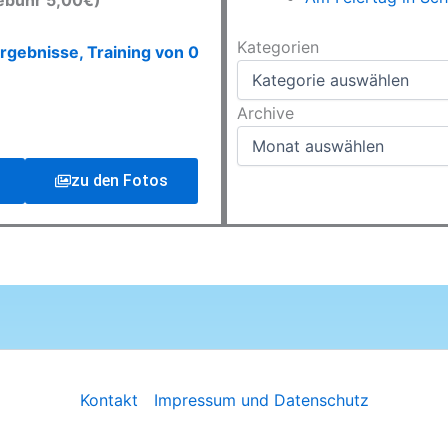
ebühr 5,00€)
Kategorien
Kategorien
rgebnisse, Training von 0
Archive
Archive
zu den Fotos
Kontakt
Impressum und Datenschutz