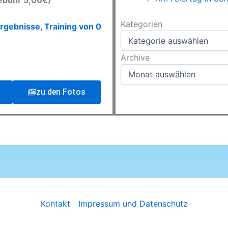
ebühr 5,00€)
Kategorien
Kategorien
rgebnisse, Training von 0
Archive
Archive
zu den Fotos
Kontakt
Impressum und Datenschutz