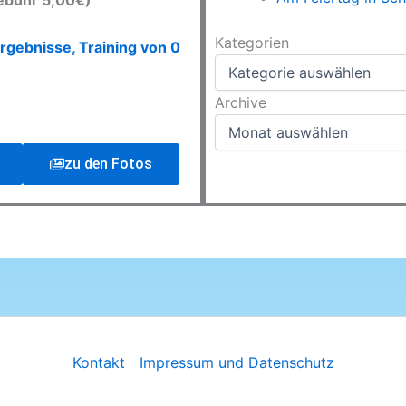
ebühr 5,00€)
Kategorien
Kategorien
rgebnisse, Training von 0
Archive
Archive
zu den Fotos
Kontakt
Impressum und Datenschutz