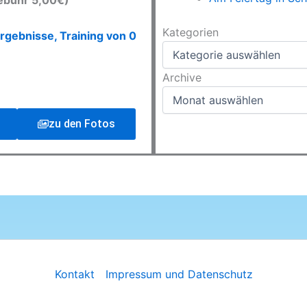
ebühr 5,00€)
Kategorien
Kategorien
rgebnisse, Training von 0
Archive
Archive
zu den Fotos
Kontakt
Impressum und Datenschutz